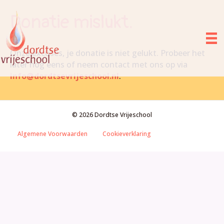
Donatie mislukt.
Onze excuses, je donatie is niet gelukt. Probeer het
later nog eens of neem contact met ons op via
info@dordtsevrijeschool.nl
.
© 2026 Dordtse Vrijeschool
Algemene Voorwaarden
Cookieverklaring